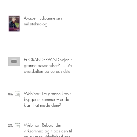
Akademiuddannelse i
miljøteknologi
Er GRANDERVAND vejen til
grønne besparelser? …..Var
overskriften på vores sidste
inspirationsmøde i
Webinar: De grønne krav til
byggeriet kommer – er du
klar til at møde dem?
Webinar: Reboot din
virksomhed og tilpas den til
en ny grøn virkelighed efter