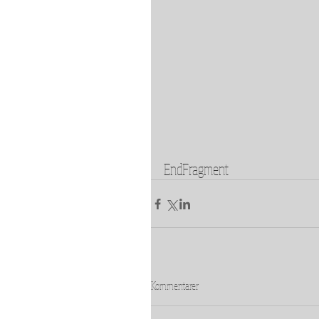
EndFragment
Kommentarer