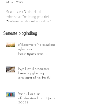
24. jun. 2025
29. mar. 2023
Miljønetværk Nordsjælland
Nye krav til produkters bæredygtig
nyhedsmail: Forskningsprojektet
og cirkularitet på vej fra EU
”Biodiversitet i den private sektor” – Vil
I deltage? (og meget mere)
Seneste blogindlæg
Miljønetværk Nordsjælland
nyhedsmail:
Forskningsprojektet
”Biodiversitet i den private
sektor” – Vil I deltage? (og
meget mere)
Nye krav til produkters
bæredygtighed og
cirkularitet på vej fra EU
Var du klar til at
affaldssortere fra d. 1 januar
2023?