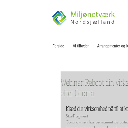
Forside
Vi tilbyder
Arrangementer og k
Webinar: Reboot din virks
efter Corona
Klæd din virksomhed på til at k
StartFragment
Coronakrisen har permanent disrupted 
langvarige konsekvenser for erhvervsli