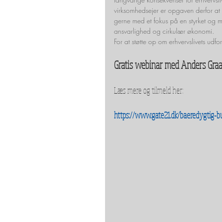
virksomhedsejer er opgaven derfor at ti
gerne med et fokus på en styrket og 
ansvarlighed og cirkulær økonomi.
For at støtte op om erhvervslivets udfor
Gratis webinar med Anders Graa
Læs mere og tilmeld her:
https://www.gate21.dk/baeredygtig-b