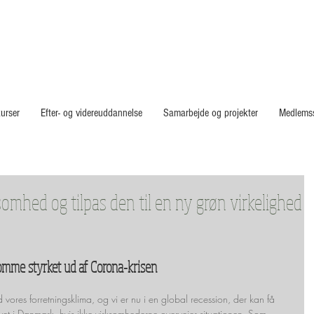
urser
Efter- og videreuddannelse
Samarbejde og projekter
Medlems
omhed og tilpas den til en ny grøn virkelighed
omme styrket ud af Corona-krisen
vores forretningsklima, og vi er nu i en global recession, der kan få 
vet i Danmark, hvis ikke virksomhederne overvejer situationen. Som 