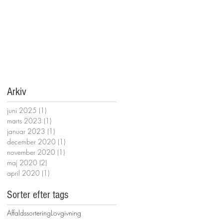
Arkiv
juni 2025
(1)
1 indlæg
marts 2023
(1)
1 indlæg
januar 2023
(1)
1 indlæg
december 2020
(1)
1 indlæg
november 2020
(1)
1 indlæg
maj 2020
(2)
2 indlæg
april 2020
(1)
1 indlæg
Sorter efter tags
Affaldssortering
Lovgivning