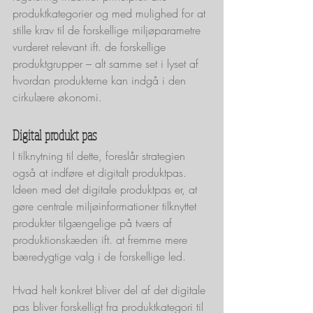
produktkategorier og med mulighed for at 
stille krav til de forskellige miljøparametre 
vurderet relevant ift. de forskellige 
produktgrupper – alt samme set i lyset af 
hvordan produkterne kan indgå i den 
cirkulære økonomi. 
Digital produkt pas
I tilknytning til dette, foreslår strategien 
også at indføre et digitalt produktpas. 
Ideen med det digitale produktpas er, at 
gøre centrale miljøinformationer tilknyttet 
produkter tilgængelige på tværs af 
produktionskæden ift. at fremme mere 
bæredygtige valg i de forskellige led.
Hvad helt konkret bliver del af det digitale 
pas bliver forskelligt fra produktkategori til 