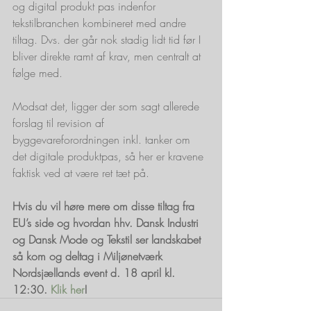
og digital produkt pas indenfor 
tekstilbranchen kombineret med andre 
tiltag. Dvs. der går nok stadig lidt tid før I 
bliver direkte ramt af krav, men centralt at 
følge med. 
Modsat det, ligger der som sagt allerede 
forslag til revision af 
byggevareforordningen inkl. tanker om 
det digitale produktpas, så her er kravene 
faktisk ved at være ret tæt på. 
Hvis du vil høre mere om disse tiltag fra 
EU’s side og hvordan hhv. Dansk Industri 
og Dansk Mode og Tekstil ser landskabet 
så kom og deltag i Miljønetværk 
Nordsjællands event d. 18 april kl. 
12:30. 
Klik her
!