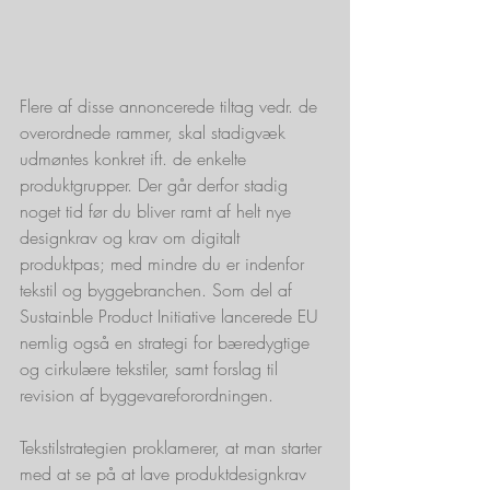
Flere af disse annoncerede tiltag vedr. de 
overordnede rammer, skal stadigvæk 
udmøntes konkret ift. de enkelte 
produktgrupper. Der går derfor stadig 
noget tid før du bliver ramt af helt nye 
designkrav og krav om digitalt 
produktpas; med mindre du er indenfor 
tekstil og byggebranchen. Som del af 
Sustainble Product Initiative lancerede EU 
nemlig også en strategi for bæredygtige 
og cirkulære tekstiler, samt forslag til 
revision af byggevareforordningen. 
Tekstilstrategien proklamerer, at man starter 
med at se på at lave produktdesignkrav 