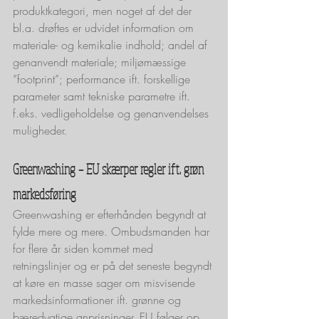
produktkategori, men noget af det der 
bl.a. drøftes er udvidet information om 
materiale- og kemikalie indhold; andel af 
genanvendt materiale; miljømæssige 
”footprint”; performance ift. forskellige 
parameter samt tekniske parametre ift. 
f.eks. vedligeholdelse og genanvendelses 
muligheder.
Greenwashing – EU skærper regler ift. grøn 
markedsføring
Greenwashing er efterhånden begyndt at 
fylde mere og mere. Ombudsmanden har 
for flere år siden kommet med 
retningslinjer og er på det seneste begyndt 
at køre en masse sager om misvisende 
markedsinformationer ift. grønne og 
bæredygtige anprisninger. EU følger op 