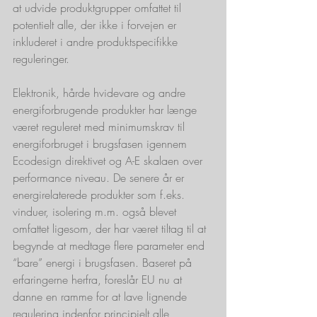
at udvide produktgrupper omfattet til 
potentielt alle, der ikke i forvejen er 
inkluderet i andre produktspecifikke 
reguleringer.
Elektronik, hårde hvidevare og andre 
energiforbrugende produkter har længe 
været reguleret med minimumskrav til 
energiforbruget i brugsfasen igennem 
Ecodesign direktivet og A-E skalaen over 
performance niveau. De senere år er 
energirelaterede produkter som f.eks. 
vinduer, isolering m.m. også blevet 
omfattet ligesom, der har været tiltag til at 
begynde at medtage flere parameter end 
“bare” energi i brugsfasen. Baseret på 
erfaringerne herfra, foreslår EU nu at 
danne en ramme for at lave lignende 
regulering indenfor principielt alle 