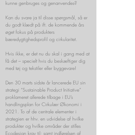
kunne genbruges og genanvendes?
Kan du svare ja til disse spørgsmål, så er 
du godt klædt på ift. de kommende års 
øget fokus på produkters 
bæredygtighedsprofil og cirkularitet.
Hvis ikke, er det nu du skal i gang med at 
få det – specielt hvis du beskæftiger dig 
med tøj og tekstiler eller byggevare! 
Den 30 marts sidste år lancerede EU sin 
strategi “Sustainable Product Initiative” 
proklameret allerede tilbage i EU’s 
handlingsplan for Cirkulær Økonomi i 
2021. To af de centrale elementer i 
strategien er hhv. en udvidelse af hvilke 
produkter og hvilke områder der stilles 
Ecodesign krav til; samt indførelsen af 