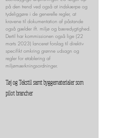
på den trend ved også at indskærpe og 
tydeliggøre i de generelle regler, at 
kravene til dokumentation af påstande 
også gælder ift. miljø og bæredygtighed. 
Dertil har kommissionen også lige (22 
marts 2023) lanceret forslag til direktiv 
specifikt omkring grønne udsagn og 
regler for etablering af 
miljømærkningsordninger. 
Tøj og Tekstil samt byggematerialer som 
pilot brancher