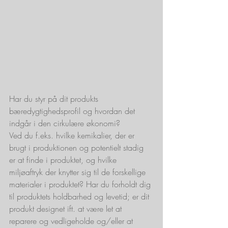
Har du styr på dit produkts 
bæredygtighedsprofil og hvordan det 
indgår i den cirkulære økonomi? 
Ved du f.eks. hvilke kemikalier, der er 
brugt i produktionen og potentielt stadig 
er at finde i produktet, og hvilke 
miljøaftryk der knytter sig til de forskellige 
materialer i produktet? Har du forholdt dig 
til produktets holdbarhed og levetid; er dit 
produkt designet ift. at være let at 
reparere og vedligeholde og/eller at 