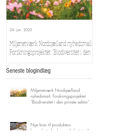
24. jun. 2025
29. mar. 2023
Miljønetværk Nordsjælland nyhedsmail:
Nye krav til produk
Forskningsprojektet ”Biodiversitet i den
cirkularitet på vej f
private sektor” – Vil I deltage? (og meget
mere)
Seneste blogindlæg
Miljønetværk Nordsjælland
nyhedsmail: Forskningsprojektet
”Biodiversitet i den private sektor” –
Vil I deltage? (og meget mere)
Nye krav til produkters
bæredygtighed og cirkularitet på vej
fra EU