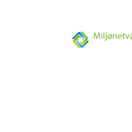
KONTORTID
Mandag-torsdag fra kl. 9:00-14:0
ADRESSE
Miljønetværk Nordsjælland
Erhvervsakademi København,
Laboratorie og Miljø
Peder Oxes Allé 2
DK- 3400 Hillerød