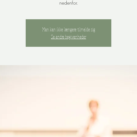
nedenfor.
Man kan ikke længere tilmelde sig
Se andre begivenheder