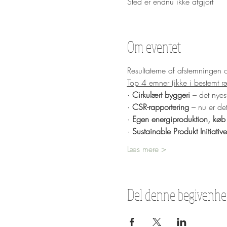
Sted er endnu ikke afgjort
Om eventet
Resultaterne af afstemningen
Top 4 emner (ikke i bestemt r
· 
Cirkulært byggeri
 – det nye
· 
CSR-rapportering
 – nu er de
·
 Egen energiproduktion, køb
· 
Sustainable Produkt Initiative
Læs mere >
Del denne begivenh