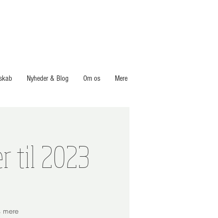
skab
Nyheder & Blog
Om os
Mere
r til 2023
s mere