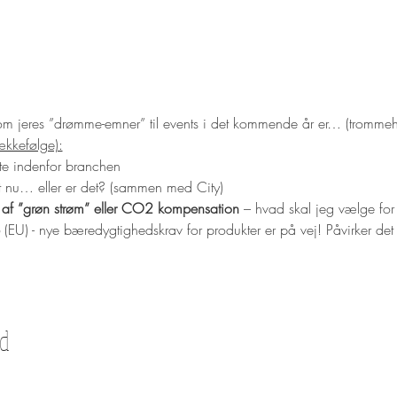
 om jeres ”drømme-emner” til events i det kommende år er… (trommeh
ækkefølge):
ste indenfor branchen
t nu… eller er det? (sammen med City)
 af ”grøn strøm” eller CO2 kompensation
 – hvad skal jeg vælge fo
 (EU) - nye bæredygtighedskrav for produkter er på vej! Påvirker de
ed