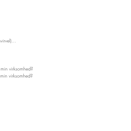
virvel)…
r min virksomhed?
t min virksomhed?