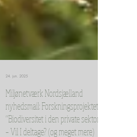
24. jun. 2025
Miljønetværk Nordsjælland
nyhedsmail: Forskningsprojektet
”Biodiversitet i den private sektor”