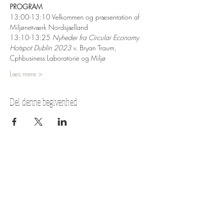
PROGRAM
13:00-13:10 Velkommen og præsentation af 
Miljønetværk Nordsjælland
13:10-13:25 
Nyheder fra Circular Economy 
Hotspot Dublin 2023 
v. Bryan Traum, 
Cphbusiness Laboratorie og Miljø
Læs mere >
Del denne begivenhed
ADRESSE
Miljønetværk Nordsjælland
Erhvervsakademi København,
Laboratorie og Miljø
Peder Oxes Allé 2
DK- 3400 Hillerød
Telefon
+45 3615 4727