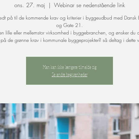
ons. 27. maj
  |  
Webinar se nedenstående link
lædt på til de kommende krav og kriterier i byggeudbud med Dansk 
og Gate 21.
en lille eller mellemstor virksomhed i byggebranchen, og ønsker du a
 på de grønne krav i kommunale byggeprojekter? så deltag i dette 
Man kan ikke længere tilmelde sig
Se andre begivenheder