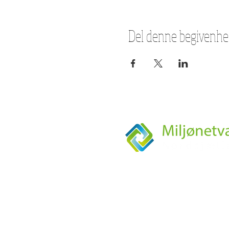
Del denne begivenh
KONTORTID
Mandag-torsdag fra kl. 9:00-14:0