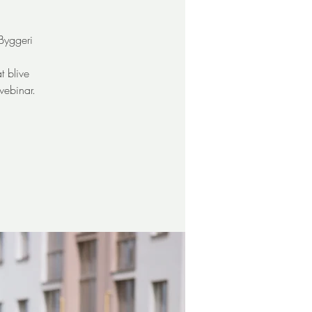
Byggeri
t blive
webinar.