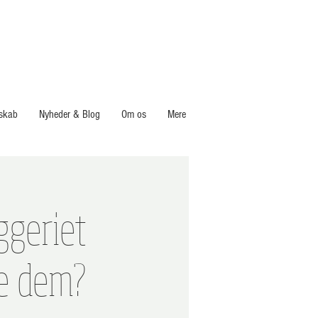
skab
Nyheder & Blog
Om os
Mere
ggeriet
de dem?