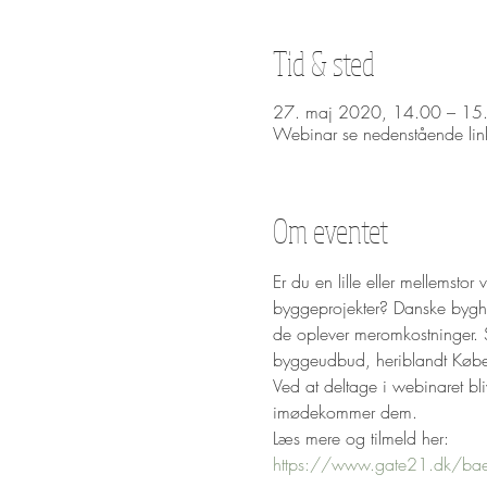
Tid & sted
27. maj 2020, 14.00 – 15
Webinar se nedenstående lin
Om eventet
Er du en lille eller mellemst
byggeprojekter? Danske bygher
de oplever meromkostninger. S
byggeudbud, heriblandt Kø
Ved at deltage i webinaret b
imødekommer dem.
Læs mere og tilmeld her:
https://www.gate21.dk/baer