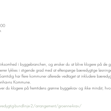
.00
k
or virksomhed i byggebranchen, og ønsker du at blive klogere på de
rer lykkes i stigende grad med at efterspørge bæredygtige løsninger
amtidig har flere kommuner allerede vedtaget at inkludere bæredygtig
benhavns Kommune.
liver du klogere på fremtidens grønne byggekrav og ikke mindst, hv
edygtig-bundlinje-2/arrangement/groenne-krav/